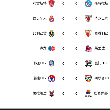
布雷斯特
斯特拉斯
0
-
0
西班牙人
毕尔巴鄂
0
-
0
比利亚雷
塞维利亚
0
-
0
卢戈
莱里达
0
-
0
韩国U17
也门U17
0
-
0
越南U17
阿联酋U1
0
-
0
格拉纳达
巴塞罗那
0
-
0