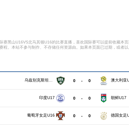
00 国际赛黑山U16VS北马其顿U16的比赛直播，喜欢国际赛可以提前收
比赛赛程。本站不参与制作、不存储任何资源由。如果本页面已过期，或者
乌兹别克斯坦U1
澳大利亚U
0
-
0
7
印度U17
朝鲜U17
0
-
0
葡萄牙女足U16
德国女足U
0
-
0