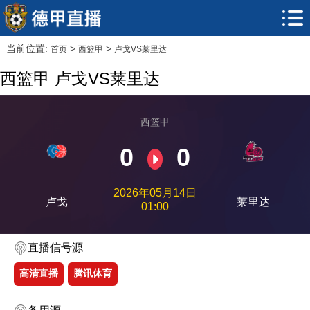
当前位置:
>
>
首页
西篮甲
卢戈VS莱里达
西篮甲 卢戈VS莱里达
西篮甲
0
0
2026年05月14日
卢戈
莱里达
01:00
直播信号源
高清直播
腾讯体育