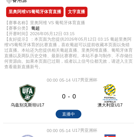
备用源
里奥阿维VS葡萄牙体育直播
文字直播
【赛事名称】里奥阿维 VS 葡萄牙体育直播
【赛事分类】
葡超
【开赛时间】2026年05月12日 03:15
【友好提示】：本页面为您提供2026年05月12日 03:15 葡超里奥阿
维VS葡萄牙体育的比赛直播，喜欢葡超可以提前收藏本页面以免错
过直播。本站还为您提供相关葡超直播、里奥阿维直播、葡萄牙体育
直播以及两队历史交锋、最新比赛赛程。本站不参与制作、不存储任
何资源由。如果本页面已过期，或者以上信号位都无效，请进入主页
查看最新直播新号。
U17男亚洲杯
00:00
05-14
0
0
-
乌兹别克斯坦U17
澳大利亚U17
直播中
U17男亚洲杯
00:00
05-14