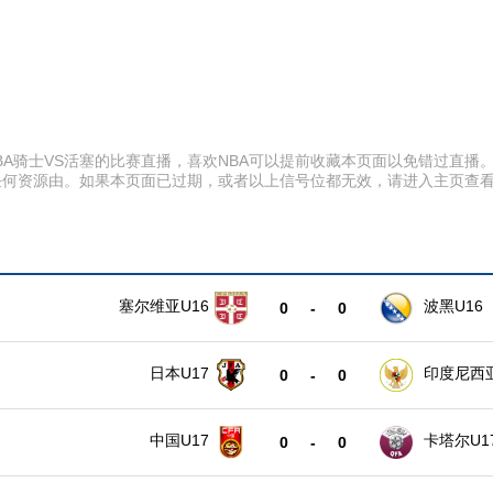
00 NBA骑士VS活塞的比赛直播，喜欢NBA可以提前收藏本页面以免错过
任何资源由。如果本页面已过期，或者以上信号位都无效，请进入主页查
塞尔维亚U16
波黑U16
0
-
0
日本U17
印度尼西亚
0
-
0
中国U17
卡塔尔U1
0
-
0