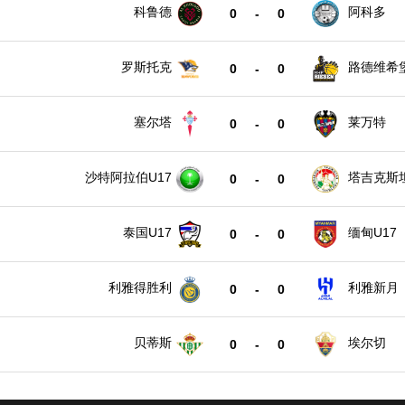
科鲁德
阿科多
0
-
0
罗斯托克
路德维希
0
-
0
塞尔塔
莱万特
0
-
0
沙特阿拉伯U17
塔吉克斯坦
0
-
0
泰国U17
缅甸U17
0
-
0
利雅得胜利
利雅新月
0
-
0
贝蒂斯
埃尔切
0
-
0