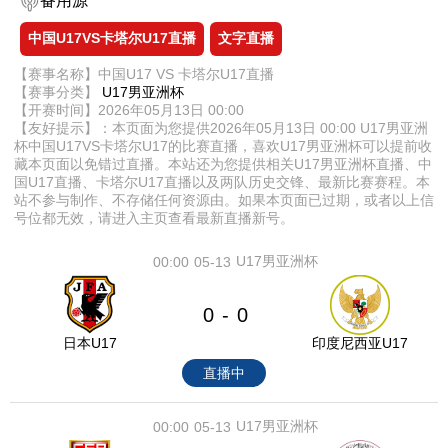
备用源
中国U17VS卡塔尔U17直播
文字直播
【赛事名称】中国U17 VS 卡塔尔U17直播
【赛事分类】
U17男亚洲杯
【开赛时间】2026年05月13日 00:00
【友好提示】：本页面为您提供2026年05月13日 00:00 U17男亚洲
杯中国U17VS卡塔尔U17的比赛直播，喜欢U17男亚洲杯可以提前收
藏本页面以免错过直播。本站还为您提供相关U17男亚洲杯直播、中
国U17直播、卡塔尔U17直播以及两队历史交锋、最新比赛赛程。本
站不参与制作、不存储任何资源由。如果本页面已过期，或者以上信
号位都无效，请进入主页查看最新直播新号。
U17男亚洲杯
00:00
05-13
0
0
-
日本U17
印度尼西亚U17
直播中
U17男亚洲杯
00:00
05-13