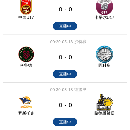
0
0
-
中国U17
卡塔尔U17
直播中
沙特联
00:20
05-13
0
0
-
科鲁德
阿科多
直播中
德篮甲
00:30
05-13
0
0
-
罗斯托克
路德维希堡
直播中