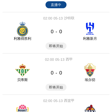
直播中
沙特联
02:00
05-13
0
0
-
利雅得胜利
利雅新月
即将开始
西甲
02:00
05-13
0
0
-
贝蒂斯
埃尔切
即将开始
西篮甲
02:00
05-13