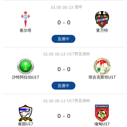
西甲
01:00
05-13
0
0
-
塞尔塔
莱万特
直播中
U17男亚洲杯
01:00
05-13
0
0
-
沙特阿拉伯U17
塔吉克斯坦U17
直播中
U17男亚洲杯
01:00
05-13
0
0
-
泰国U17
缅甸U17