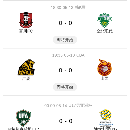
韩K联
18:30
05-13
0
0
-
富川FC
全北现代
即将开始
19:35
05-13
CBA
0
0
-
广厦
山西
即将开始
U17男亚洲杯
00:00
05-14
0
0
-
乌兹别克斯坦U17
澳大利亚U17