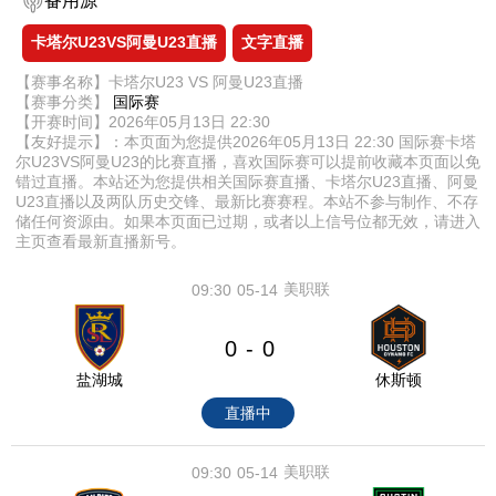
备用源
卡塔尔U23VS阿曼U23直播
文字直播
【赛事名称】卡塔尔U23 VS 阿曼U23直播
【赛事分类】
国际赛
【开赛时间】2026年05月13日 22:30
【友好提示】：本页面为您提供2026年05月13日 22:30 国际赛卡塔
尔U23VS阿曼U23的比赛直播，喜欢国际赛可以提前收藏本页面以免
错过直播。本站还为您提供相关国际赛直播、卡塔尔U23直播、阿曼
U23直播以及两队历史交锋、最新比赛赛程。本站不参与制作、不存
储任何资源由。如果本页面已过期，或者以上信号位都无效，请进入
主页查看最新直播新号。
美职联
09:30
05-14
0
0
-
盐湖城
休斯顿
直播中
美职联
09:30
05-14