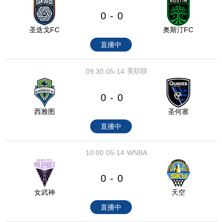
0
0
-
圣迭戈FC
奥斯汀FC
直播中
美职联
09:30
05-14
0
0
-
西雅图
圣何塞
直播中
10:00
05-14
WNBA
0
0
-
女武神
天空
直播中