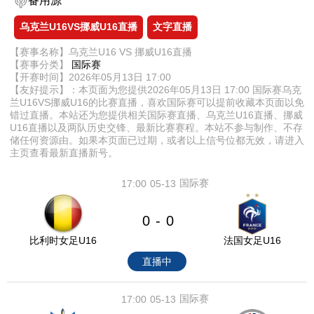
备用源
乌克兰U16VS挪威U16直播
文字直播
【赛事名称】乌克兰U16 VS 挪威U16直播
【赛事分类】
国际赛
【开赛时间】2026年05月13日 17:00
【友好提示】：本页面为您提供2026年05月13日 17:00 国际赛乌克
兰U16VS挪威U16的比赛直播，喜欢国际赛可以提前收藏本页面以免
错过直播。本站还为您提供相关国际赛直播、乌克兰U16直播、挪威
U16直播以及两队历史交锋、最新比赛赛程。本站不参与制作、不存
储任何资源由。如果本页面已过期，或者以上信号位都无效，请进入
主页查看最新直播新号。
国际赛
17:00
05-13
0
0
-
比利时女足U16
法国女足U16
直播中
国际赛
17:00
05-13