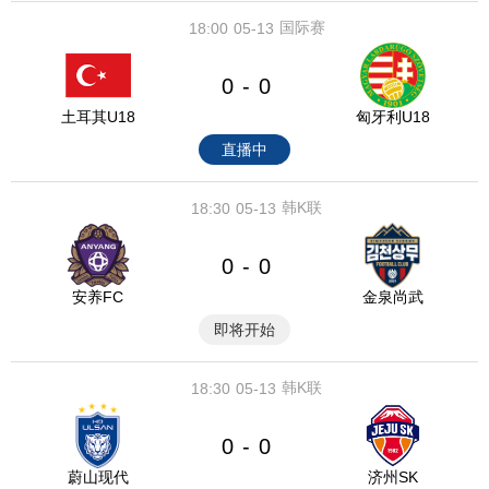
国际赛
18:00
05-13
0
0
-
土耳其U18
匈牙利U18
直播中
韩K联
18:30
05-13
0
0
-
安养FC
金泉尚武
即将开始
韩K联
18:30
05-13
0
0
-
蔚山现代
济州SK