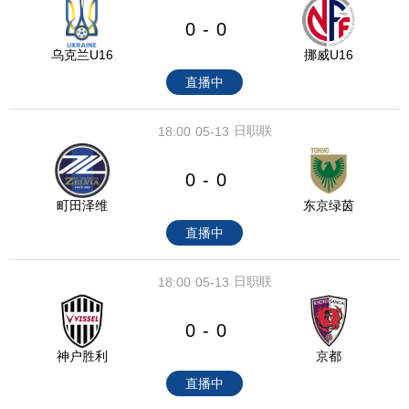
0
0
-
乌克兰U16
挪威U16
直播中
日职联
18:00
05-13
0
0
-
町田泽维
东京绿茵
直播中
日职联
18:00
05-13
0
0
-
神户胜利
京都
直播中