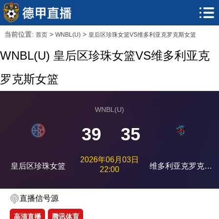
当前位置:
>
>
首页
WNBL(U)
皇后区珍珠女篮VS维多利亚克罗克斯女篮
WNBL(U) 皇后区珍珠女篮VS维多利亚克
罗克斯女篮
WNBL(U)
39
35
2026年06月03日
皇后区珍珠女篮
维多利亚克罗克斯
22:00
女篮
直播信号源
高清直播
腾讯体育