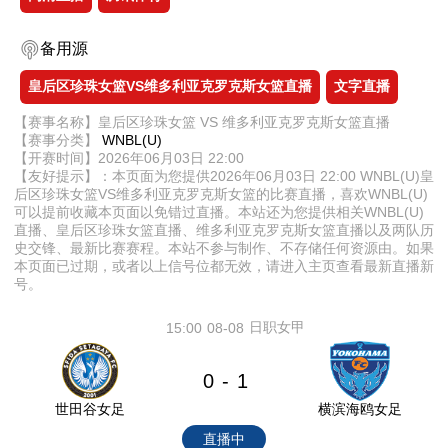
备用源
皇后区珍珠女篮VS维多利亚克罗克斯女篮直播
文字直播
【赛事名称】皇后区珍珠女篮 VS 维多利亚克罗克斯女篮直播
【赛事分类】
WNBL(U)
【开赛时间】2026年06月03日 22:00
【友好提示】：本页面为您提供2026年06月03日 22:00 WNBL(U)皇
后区珍珠女篮VS维多利亚克罗克斯女篮的比赛直播，喜欢WNBL(U)
可以提前收藏本页面以免错过直播。本站还为您提供相关WNBL(U)
直播、皇后区珍珠女篮直播、维多利亚克罗克斯女篮直播以及两队历
史交锋、最新比赛赛程。本站不参与制作、不存储任何资源由。如果
本页面已过期，或者以上信号位都无效，请进入主页查看最新直播新
号。
日职女甲
15:00
08-08
0
1
-
世田谷女足
横滨海鸥女足
直播中