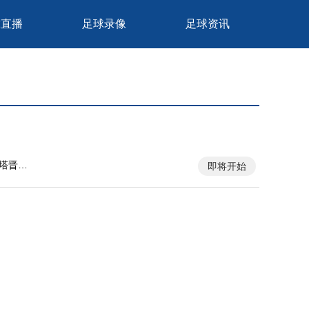
球直播
足球录像
足球资讯
塔晋C
即将开始
0