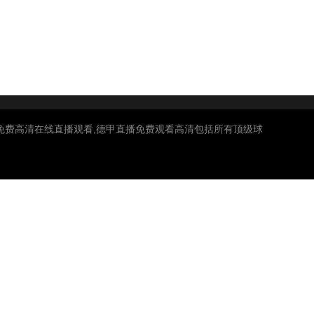
甲免费高清在线直播观看,德甲直播免费观看高清包括所有顶级球