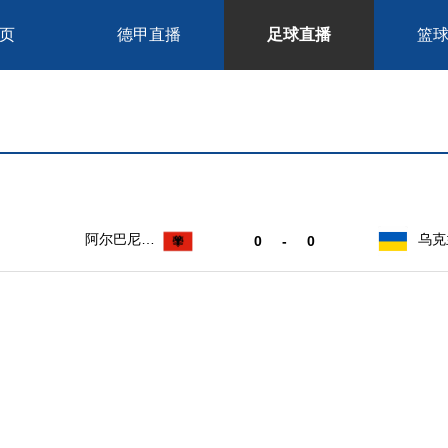
页
德甲直播
足球直播
篮
阿尔巴尼亚
乌克
0
-
0
U17