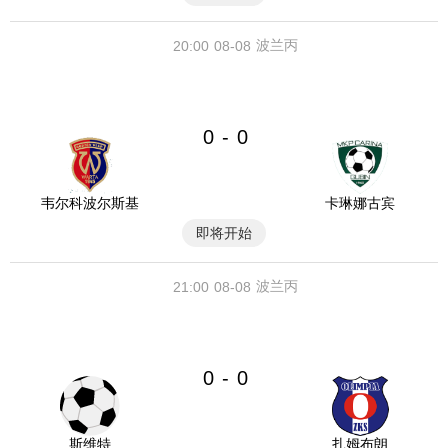
波兰丙
20:00
08-08
0
0
-
韦尔科波尔斯基
卡琳娜古宾
即将开始
波兰丙
21:00
08-08
0
0
-
斯维特
扎姆布朗