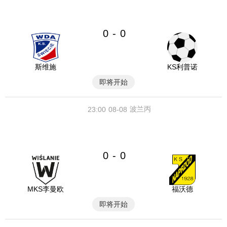
0
0
-
斯维施
KS利普诺
即将开始
波兰丙
23:00
08-08
0
0
-
MKS李曼欧
福沃德
即将开始