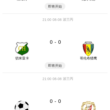
即将开始
波兰丙
21:00
08-08
0
0
-
切米亚卡
哥伦布猎鹰
即将开始
波兰丙
21:00
08-08
0
0
-