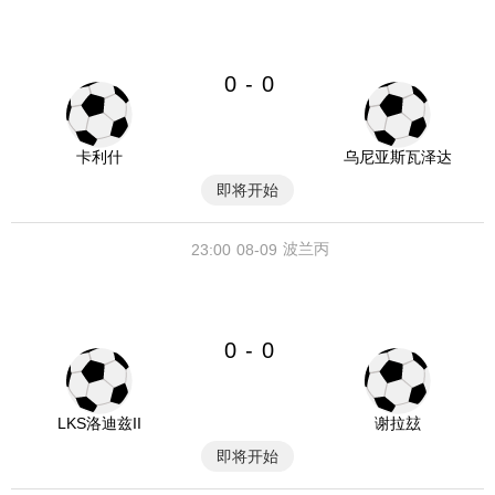
0
0
-
卡利什
乌尼亚斯瓦泽达
即将开始
波兰丙
23:00
08-09
0
0
-
LKS洛迪兹II
谢拉玆
即将开始