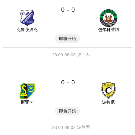
0
0
-
克鲁茨波克
包尔科维切
即将开始
波兰丙
23:00
08-08
0
0
-
斯亚卡
波拉尼
即将开始
波兰丙
23:00
08-08