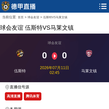
当前位置:
>
>
首页
球会友谊
伍斯特VS马莱文镇
球会友谊 伍斯特VS马莱文镇
球会友谊
0
0
2026年07月11日
伍斯特
马莱文镇
02:45
直播信号源
高清直播
腾讯体育