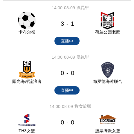
澳昆甲
14:00
08-09
3
1
-
卡布尔彻
荷兰公园老鹰
直播中
澳昆甲
14:00
08-09
0
0
-
阳光海岸流浪者
布罗德海滩联合
直播中
肯女篮联
14:00
08-09
0
0
-
TH3女篮
股票鹰派女篮