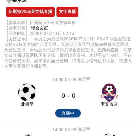
备用源
伍斯特VS马莱文镇直播
文字直播
【赛事名称】伍斯特 VS 马莱文镇直播
【赛事分类】
球会友谊
【开赛时间】2026年07月11日 02:45
【友好提示】：本页面为您提供2026年07月11日 02:45 球会友谊伍
斯特VS马莱文镇的比赛直播，喜欢球会友谊可以提前收藏本页面以
免错过直播。本站还为您提供相关球会友谊直播、伍斯特直播、马莱
文镇直播以及两队历史交锋、最新比赛赛程。本站不参与制作、不存
储任何资源由。如果本页面已过期，或者以上信号位都无效，请进入
主页查看最新直播新号。
澳昆甲
14:00
08-09
0
0
-
北极星
罗宾市蓝
直播中
澳昆甲
14:00
08-09