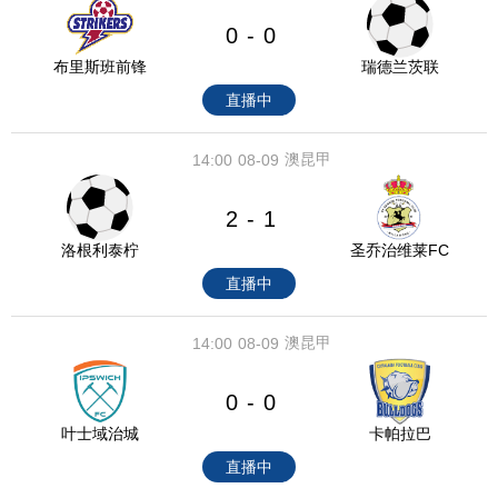
0
0
-
布里斯班前锋
瑞德兰茨联
直播中
澳昆甲
14:00
08-09
2
1
-
洛根利泰柠
圣乔治维莱FC
直播中
澳昆甲
14:00
08-09
0
0
-
叶士域治城
卡帕拉巴
直播中