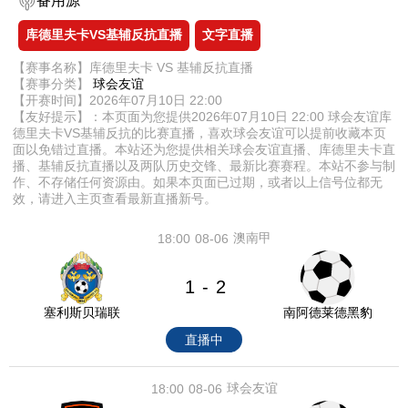
备用源
库德里夫卡VS基辅反抗直播
文字直播
【赛事名称】库德里夫卡 VS 基辅反抗直播
【赛事分类】
球会友谊
【开赛时间】2026年07月10日 22:00
【友好提示】：本页面为您提供2026年07月10日 22:00 球会友谊库
德里夫卡VS基辅反抗的比赛直播，喜欢球会友谊可以提前收藏本页
面以免错过直播。本站还为您提供相关球会友谊直播、库德里夫卡直
播、基辅反抗直播以及两队历史交锋、最新比赛赛程。本站不参与制
作、不存储任何资源由。如果本页面已过期，或者以上信号位都无
效，请进入主页查看最新直播新号。
澳南甲
18:00
08-06
1
2
-
塞利斯贝瑞联
南阿德莱德黑豹
直播中
球会友谊
18:00
08-06