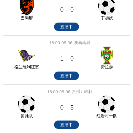
0
0
-
巴蜀府
丁加奴
直播中
澳新南联
18:00
08-06
1
0
-
格兰维利狂怒
费拉瑟
直播中
贵州五峰杯
18:00
08-06
0
5
-
竞驰队
红岩村一队
直播中