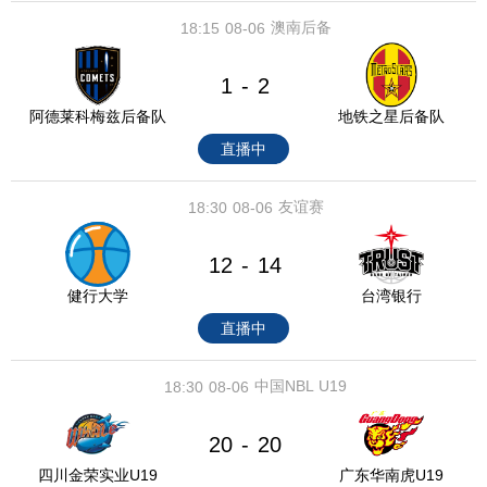
澳南后备
18:15
08-06
1
2
-
阿德莱科梅兹后备队
地铁之星后备队
直播中
友谊赛
18:30
08-06
12
14
-
健行大学
台湾银行
直播中
中国NBL U19
18:30
08-06
20
20
-
四川金荣实业U19
广东华南虎U19