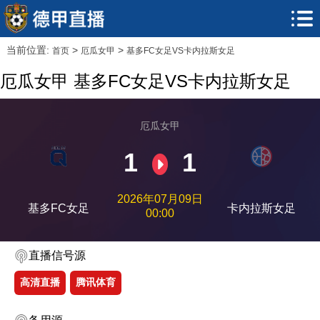
当前位置:
>
>
首页
厄瓜女甲
基多FC女足VS卡内拉斯女足
厄瓜女甲 基多FC女足VS卡内拉斯女足
厄瓜女甲
1
1
2026年07月09日
基多FC女足
卡内拉斯女足
00:00
直播信号源
高清直播
腾讯体育