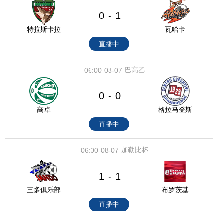
0
1
-
特拉斯卡拉
瓦哈卡
直播中
巴高乙
06:00
08-07
0
0
-
高卓
格拉马登斯
直播中
加勒比杯
06:00
08-07
1
1
-
三多俱乐部
布罗茨基
直播中