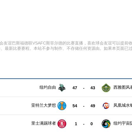
:45 球会友谊巴斯福德联VSAFC斯菲尔德的比赛直播，喜欢球会友谊可以
锋、最新比赛赛程。本站不参与制作、不存储任何资源由。如果本页面已
纽约自由
西雅图风
47
-
43
亚特兰大梦想
凤凰城水
54
-
49
里士满踢球者
纽约宇宙
1
-
0