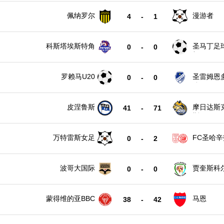
佩纳罗尔
漫游者
4
-
1
科斯塔埃斯特角
圣马丁足
0
-
0
部
罗赖马U20
圣雷姆恩
0
-
0
队
皮涅鲁斯
摩日达斯
41
-
71
斯
万特雷斯女足
FC圣哈
0
-
2
波哥大国际
贾奎斯科
0
-
0
蒙得维的亚BBC
马恩
38
-
42