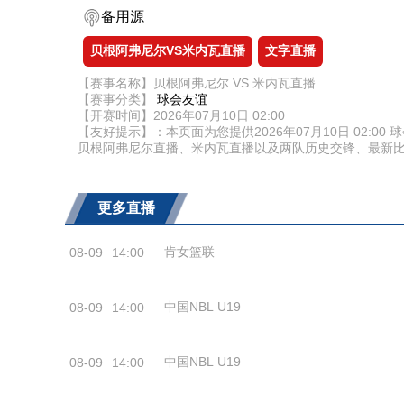
备用源
贝根阿弗尼尔VS米内瓦直播
文字直播
【赛事名称】贝根阿弗尼尔 VS 米内瓦直播
【赛事分类】
球会友谊
【开赛时间】2026年07月10日 02:00
【友好提示】：本页面为您提供2026年07月10日 02
贝根阿弗尼尔直播、米内瓦直播以及两队历史交锋、最新
更多直播
肯女篮联
08-09
14:00
中国NBL U19
08-09
14:00
中国NBL U19
08-09
14:00