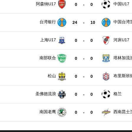
阿森纳U17
中国U17
0
-
0
台湾银行
中国台湾
24
-
10
学
上海U17
河床U17
0
-
0
南部联合
塔林加流
0
-
0
松山
布里斯班
0
-
0
圣佛德流浪
格兰
0
-
0
南国老鹰
西南昆士
0
-
0