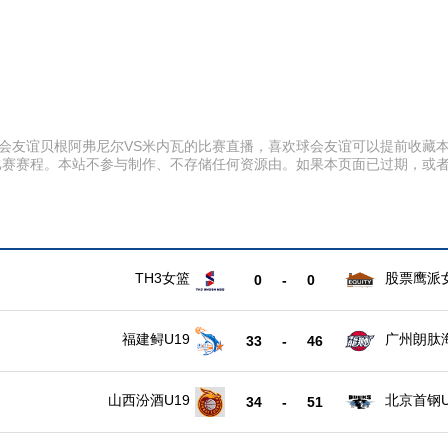
:00 球会友谊贝根阿弗尼尔VS米内瓦的比赛直播，喜欢球会友谊可以提前
比赛赛程。本站不参与制作、不存储任何资源由。如果本页面已过期，或
TH3女篮
股票鹰派
0
-
0
福建鲟U19
广州朗肽海
33
-
46
山西汾酒U19
北京首钢U
34
-
51