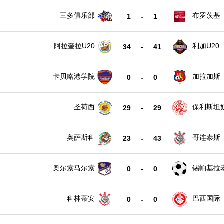
三多俱乐部
布罗茨基
1
-
1
阿拉奎拉U20
利加U20
34
-
41
卡贝略港学院
加拉加斯
0
-
0
圣荷西
保利斯坦
29
-
29
奥萨斯科
哥连泰斯
23
-
43
奥尔索马尔索
锡帕基拉
0
-
0
科林蒂安
巴西国际
0
-
0