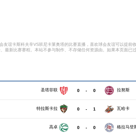
:00 球会友谊卡斯科夫辛VS班尼卡莱奥塔的比赛直播，喜欢球会友谊可以
锋、最新比赛赛程。本站不参与制作、不存储任何资源由。如果本页面已
圣塔菲联
拉努斯
0
-
0
特拉斯卡拉
瓦哈卡
0
-
1
高卓
格拉马登
0
-
0