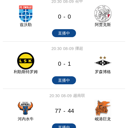
荷甲
20:30
08-09
0
0
-
兹沃勒
阿贾克斯
直播中
挪超
20:30
08-09
0
1
-
利勒斯特罗姆
罗森博格
直播中
越南联
20:30
08-09
77
44
-
河内水牛
岘港巨龙
直播中