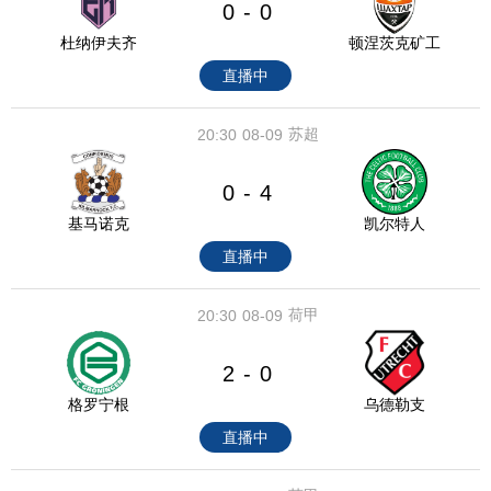
0
0
-
杜纳伊夫齐
顿涅茨克矿工
直播中
苏超
20:30
08-09
0
4
-
基马诺克
凯尔特人
直播中
荷甲
20:30
08-09
2
0
-
格罗宁根
乌德勒支
直播中