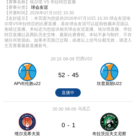
【赛事名称】埃尔塔 VS 华拉特莎直播
【赛事分类】
球会友谊
【开赛时间】2026年07月10日 15:30
【友好提示】：本页面为您提供2026年07月10日 15:30 球会友谊埃
尔塔VS华拉特莎的比赛直播，喜欢球会友谊可以提前收藏本页面以
免错过直播。本站还为您提供相关球会友谊直播、埃尔塔直播、华拉
特莎直播以及两队历史交锋、最新比赛赛程。本站不参与制作、不存
储任何资源由。如果本页面已过期，或者以上信号位都无效，请进入
主页查看最新直播新号。
巴西U22
20:15
08-09
52
45
-
APVE伦敦u22
坎普莫朗U22
直播中
乌克乙
20:30
08-09
0
1
-
维尔克希夫策
布拉茨拉夫文尼察