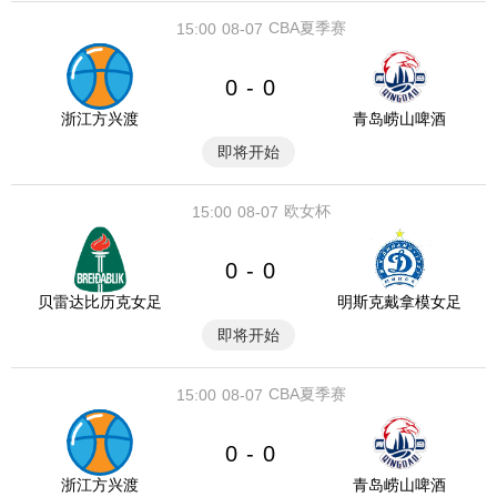
CBA夏季赛
15:00
08-07
0
0
-
浙江方兴渡
青岛崂山啤酒
即将开始
欧女杯
15:00
08-07
0
0
-
贝雷达比历克女足
明斯克戴拿模女足
即将开始
CBA夏季赛
15:00
08-07
0
0
-
浙江方兴渡
青岛崂山啤酒