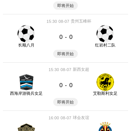
即将开始
贵州五峰杯
15:30
08-07
0
0
-
长顺八月
红岩村二队
即将开始
新西女超
15:30
08-07
0
0
-
西海岸游骑兵女足
艾勒斯利女足
即将开始
球会友谊
16:00
08-07