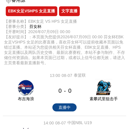
备用源
EBK女足VSHPS 女足直播
文字直播
【赛事名称】EBK女足 VS HPS 女足直播
【赛事分类】
芬女杯
【开赛时间】2026年07月09日 00:00
【友好提示】：本页面为您提供2026年07月09日 00:00 芬女杯EBK
女足VSHPS 女足的比赛直播，喜欢芬女杯可以提前收藏本页面以免
错过直播。本站还为您提供相关芬女杯直播、EBK女足直播、HPS
女足直播以及两队历史交锋、最新比赛赛程。本站不参与制作、不存
储任何资源由。如果本页面已过期，或者以上信号位都无效，请进入
主页查看最新直播新号。
泰篮联
13:00
08-07
0
0
-
布吉海浪
素攀武里狙击手
直播中
中国NBL U19
14:00
08-07