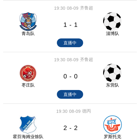
齐鲁超
19:30
08-09
1
1
-
青岛队
淄博队
直播中
齐鲁超
19:30
08-09
0
0
-
枣庄队
东营队
直播中
德丙
19:30
08-09
2
2
-
霍芬海姆业馀队
罗斯托克