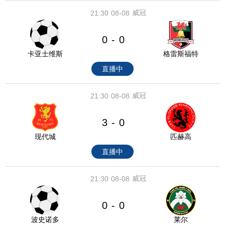
威冠
21:30
08-08
0
0
-
卡亚士维斯
格雷斯福特
直播中
威冠
21:30
08-08
3
0
-
现代城
匹赫高
直播中
威冠
21:30
08-08
0
0
-
波史诺多
莱尔