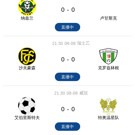
0
0
-
纳兹兰
卢甘斯克
直播中
瑞士乙
21:30
08-08
0
0
-
沙夫豪森
克罗兹林根
直播中
威冠
21:30
08-08
0
0
-
艾伯里斯特夫
特奥温星队
直播中