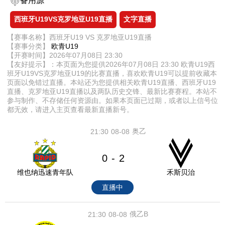
备用源
西班牙U19VS克罗地亚U19直播
文字直播
【赛事名称】西班牙U19 VS 克罗地亚U19直播
【赛事分类】
欧青U19
【开赛时间】2026年07月08日 23:30
【友好提示】：本页面为您提供2026年07月08日 23:30 欧青U19西
班牙U19VS克罗地亚U19的比赛直播，喜欢欧青U19可以提前收藏本
页面以免错过直播。本站还为您提供相关欧青U19直播、西班牙U19
直播、克罗地亚U19直播以及两队历史交锋、最新比赛赛程。本站不
参与制作、不存储任何资源由。如果本页面已过期，或者以上信号位
都无效，请进入主页查看最新直播新号。
奥乙
21:30
08-08
0
2
-
维也纳迅速青年队
禾斯贝治
直播中
俄乙B
21:30
08-08