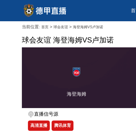
首
当前位置:
>
>
首页
球会友谊
海登海姆VS卢加诺
球会友谊 海登海姆VS卢加诺
海登海姆
直播信号源
高清直播
腾讯体育