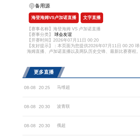
备用源
海登海姆VS卢加诺直播
文字直播
【赛事名称】海登海姆 VS 卢加诺直播
【赛事分类】
球会友谊
【开赛时间】2026年07月11日 00:20
【友好提示】：本页面为您提供2026年07月11日 00
海姆直播、卢加诺直播以及两队历史交锋、最新比赛赛程
更多直播
马维超
08-08
20:25
波青联
08-08
20:30
俄超
08-08
20:30