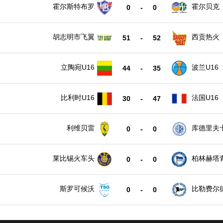
霍尔斯特布罗
霍尔贝克
0
-
0
胡志明市飞翼
西贡热火
51
-
52
立陶宛U16
波兰U16
44
-
35
比利时U16
法国U16
30
-
47
利维贝雷
库德里夫
0
-
0
莱比锡火车头
柏林赫塔
0
-
0
斯罗可候沃
比勒费尔
0
-
0