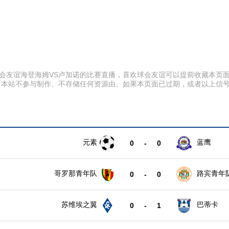
:20 球会友谊海登海姆VS卢加诺的比赛直播，喜欢球会友谊可以提前收藏
。本站不参与制作、不存储任何资源由。如果本页面已过期，或者以上信
元素
蓝鹰
0
-
0
哥罗那青年队
路宾青年
0
-
0
苏维埃之翼
巴蒂卡
0
-
1