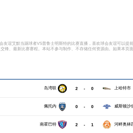
:00 球会友谊艾默当踢球者VS普鲁士明斯特的比赛直播，喜欢球会友谊可
史交锋、最新比赛赛程。本站不参与制作、不存储任何资源由。如果本页
岛湾联
上哈特市
2
-
0
佩托内
威斯顿沙
0
-
0
南霍巴特
河畔奥林
2
-
1