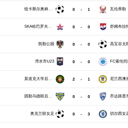
纽卡斯尔奥林匹
瓦伦蒂勒
0
-
1
克
SKA哈巴罗夫斯
舒姆布拉
0
-
0
克B队
斯克
凯勒公园
高宝谷太
0
-
0
湾水市U23
FC索伦托
0
-
0
莫道克大学后备
尼兰西澳
2
-
1
队
后备队
因勒乌德联后备
乔达路普
0
-
0
队
队
奥克兰联女足
切尔西女
0
-
3