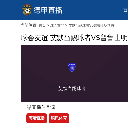
首
当前位置:
>
>
首页
球会友谊
艾默当踢球者VS普鲁士明斯特
球会友谊 艾默当踢球者VS普鲁士
艾默当踢球者
直播信号源
高清直播
腾讯体育