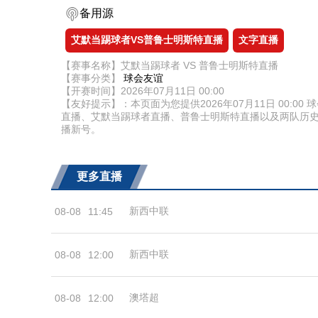
备用源
艾默当踢球者VS普鲁士明斯特直播
文字直播
【赛事名称】艾默当踢球者 VS 普鲁士明斯特直播
【赛事分类】
球会友谊
【开赛时间】2026年07月11日 00:00
【友好提示】：本页面为您提供2026年07月11日 00
直播、艾默当踢球者直播、普鲁士明斯特直播以及两队历
播新号。
更多直播
新西中联
08-08
11:45
新西中联
08-08
12:00
澳塔超
08-08
12:00