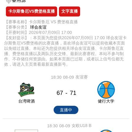
备用源
卡尔斯鲁厄VS费堡格直播
文字直播
【赛事名称】卡尔斯鲁厄 VS 费堡格直播
【赛事分类】
球会友谊
【开赛时间】2026年07月09日 17:00
【友好提示】：本页面为您提供2026年07月09日 17:00 球会友谊卡
尔斯鲁厄VS费堡格的比赛直播，喜欢球会友谊可以提前收藏本页面
以免错过直播。本站还为您提供相关球会友谊直播、卡尔斯鲁厄直
播、费堡格直播以及两队历史交锋、最新比赛赛程。本站不参与制
作、不存储任何资源由。如果本页面已过期，或者以上信号位都无
效，请进入主页查看最新直播新号。
友谊赛
18:30
08-09
67
71
-
台湾啤酒
健行大学
直播中
女欧U18 B
18:30
08-09