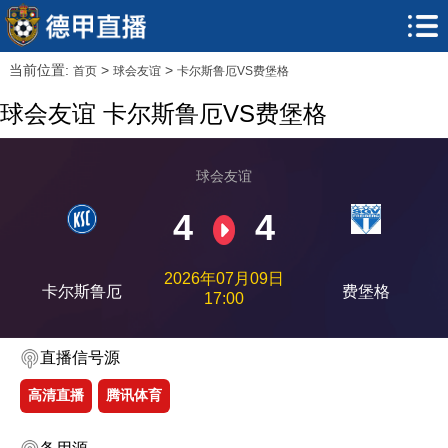
当前位置:
>
>
首页
球会友谊
卡尔斯鲁厄VS费堡格
球会友谊 卡尔斯鲁厄VS费堡格
球会友谊
4
4
2026年07月09日
卡尔斯鲁厄
费堡格
17:00
直播信号源
高清直播
腾讯体育