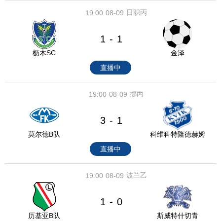
日职丙
19:00
08-09
1
1
-
枥木SC
金泽
直播中
挪丙
19:00
08-09
3
1
-
莫尔德B队
科维科特隆德赫姆
直播中
波兰乙
19:00
08-09
1
0
-
历基亚B队
斯威特什切青