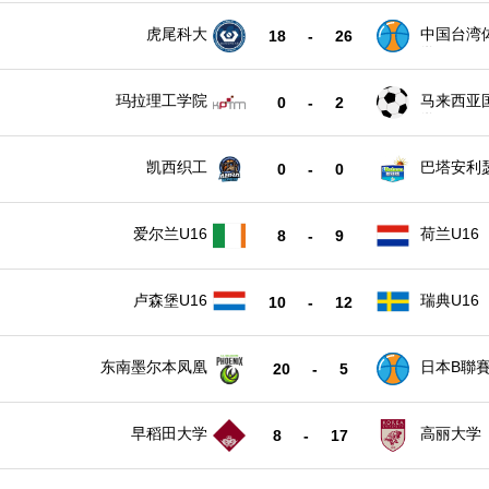
虎尾科大
中国台湾
18
-
26
学
玛拉理工学院
马来西亚
0
-
2
学
凯西织工
巴塔安利
0
-
0
爱尔兰U16
荷兰U16
8
-
9
卢森堡U16
瑞典U16
10
-
12
东南墨尔本凤凰
日本B聯
20
-
5
早稻田大学
高丽大学
8
-
17