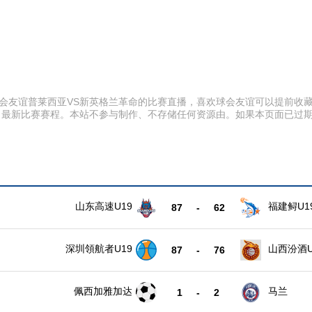
:00 球会友谊普莱西亚VS新英格兰革命的比赛直播，喜欢球会友谊可以提
、最新比赛赛程。本站不参与制作、不存储任何资源由。如果本页面已过
山东高速U19
福建鲟U1
87
-
62
深圳領航者U19
山西汾酒U
87
-
76
佩西加雅加达
马兰
1
-
2