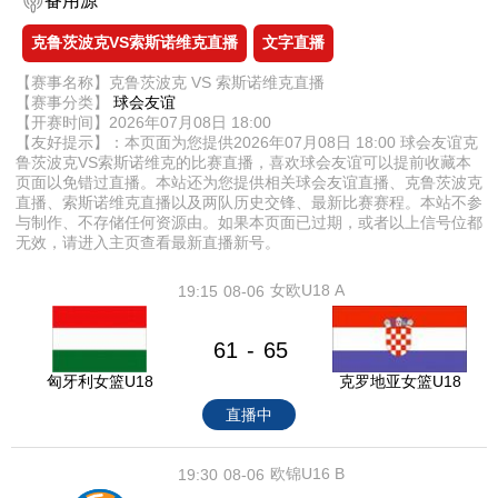
备用源
克鲁茨波克VS索斯诺维克直播
文字直播
【赛事名称】克鲁茨波克 VS 索斯诺维克直播
【赛事分类】
球会友谊
【开赛时间】2026年07月08日 18:00
【友好提示】：本页面为您提供2026年07月08日 18:00 球会友谊克
鲁茨波克VS索斯诺维克的比赛直播，喜欢球会友谊可以提前收藏本
页面以免错过直播。本站还为您提供相关球会友谊直播、克鲁茨波克
直播、索斯诺维克直播以及两队历史交锋、最新比赛赛程。本站不参
与制作、不存储任何资源由。如果本页面已过期，或者以上信号位都
无效，请进入主页查看最新直播新号。
女欧U18 A
19:15
08-06
61
65
-
匈牙利女篮U18
克罗地亚女篮U18
直播中
欧锦U16 B
19:30
08-06