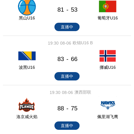
81
53
-
黑山U16
葡萄牙U16
直播中
欧锦U16 B
19:30
08-06
83
66
-
波黑U16
挪威U16
直播中
澳西部联
19:30
08-06
88
75
-
洛京咸火焰
佩里湖飞鹰
直播中