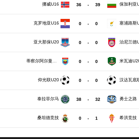
挪威U16
保加利亚U
36
-
39
克罗地亚U16
塞浦路斯U
0
-
0
亚大那保U20
治尼兰德U
0
-
0
蒂察尔阿尔曼U2
米瓦迪U2
0
-
0
0
仰光联U20
汉达瓦底联
0
-
0
泰拉菲尔马
勇士之路
38
-
32
桑坦德竞技
希洪竞技
0
-
1