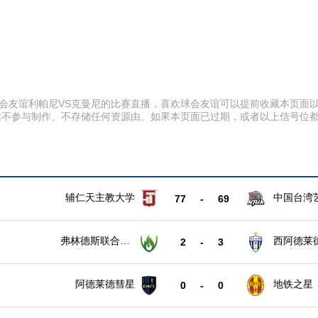
:00 球会友谊利帕尼VS克曼尼的比赛直播，喜欢球会友谊可以提前收藏本
站不参与制作、不存储任何资源由。如果本页面已过期，或者以上信号位
辅仁天主教大学
中国台湾
77
-
69
学
弗林德斯联合女
西阿德莱
2
-
3
足后备队
足后备队
阿德莱德彗星
地铁之星
0
-
0