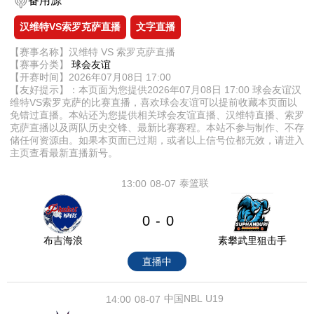
备用源
汉维特VS索罗克萨直播
文字直播
【赛事名称】汉维特 VS 索罗克萨直播
【赛事分类】
球会友谊
【开赛时间】2026年07月08日 17:00
【友好提示】：本页面为您提供2026年07月08日 17:00 球会友谊汉
维特VS索罗克萨的比赛直播，喜欢球会友谊可以提前收藏本页面以
免错过直播。本站还为您提供相关球会友谊直播、汉维特直播、索罗
克萨直播以及两队历史交锋、最新比赛赛程。本站不参与制作、不存
储任何资源由。如果本页面已过期，或者以上信号位都无效，请进入
主页查看最新直播新号。
泰篮联
13:00
08-07
0
0
-
布吉海浪
素攀武里狙击手
直播中
中国NBL U19
14:00
08-07