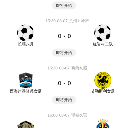
即将开始
贵州五峰杯
15:30
08-07
0
0
-
长顺八月
红岩村二队
即将开始
新西女超
15:30
08-07
0
0
-
西海岸游骑兵女足
艾勒斯利女足
即将开始
球会友谊
16:00
08-07