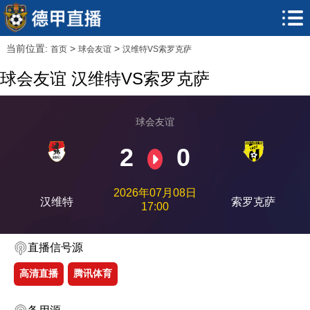
当前位置:
>
>
首页
球会友谊
汉维特VS索罗克萨
球会友谊 汉维特VS索罗克萨
球会友谊
2
0
2026年07月08日
汉维特
索罗克萨
17:00
直播信号源
高清直播
腾讯体育