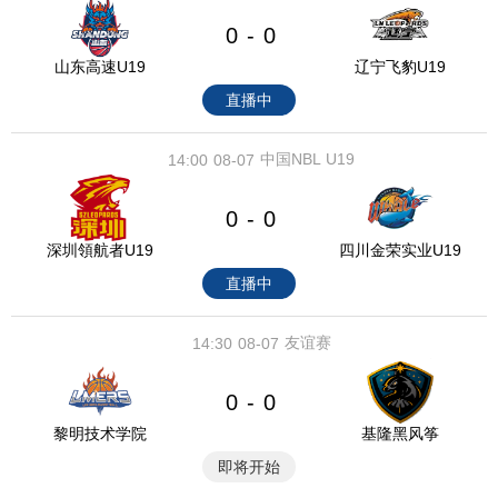
0
0
-
山东高速U19
辽宁飞豹U19
直播中
中国NBL U19
14:00
08-07
0
0
-
深圳領航者U19
四川金荣实业U19
直播中
友谊赛
14:30
08-07
0
0
-
黎明技术学院
基隆黑风筝
即将开始