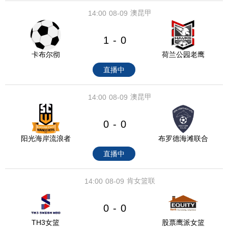
澳昆甲
14:00
08-09
1
0
-
卡布尔彻
荷兰公园老鹰
直播中
澳昆甲
14:00
08-09
0
0
-
阳光海岸流浪者
布罗德海滩联合
直播中
肯女篮联
14:00
08-09
0
0
-
TH3女篮
股票鹰派女篮