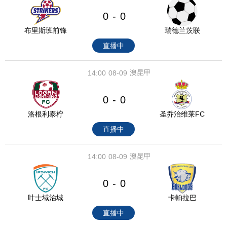
0
0
-
布里斯班前锋
瑞德兰茨联
直播中
澳昆甲
14:00
08-09
0
0
-
洛根利泰柠
圣乔治维莱FC
直播中
澳昆甲
14:00
08-09
0
0
-
叶士域治城
卡帕拉巴
直播中