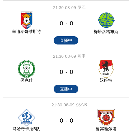
罗乙
21:30
08-09
0
0
-
辛迪泰哥维斯特
梅塔洛格布斯
直播中
匈甲
21:30
08-09
0
0
-
保克什
汉维特
直播中
俄乙B
21:30
08-09
0
0
-
马哈奇卡拉B队
鲁宾雅尔塔