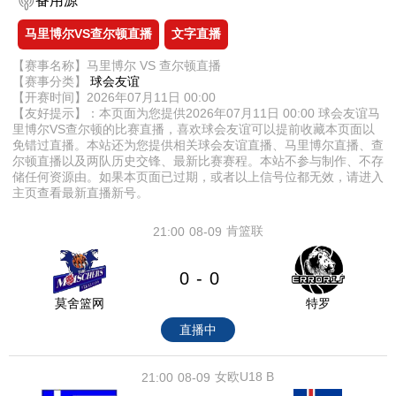
备用源
马里博尔VS查尔顿直播
文字直播
【赛事名称】马里博尔 VS 查尔顿直播
【赛事分类】
球会友谊
【开赛时间】2026年07月11日 00:00
【友好提示】：本页面为您提供2026年07月11日 00:00 球会友谊马
里博尔VS查尔顿的比赛直播，喜欢球会友谊可以提前收藏本页面以
免错过直播。本站还为您提供相关球会友谊直播、马里博尔直播、查
尔顿直播以及两队历史交锋、最新比赛赛程。本站不参与制作、不存
储任何资源由。如果本页面已过期，或者以上信号位都无效，请进入
主页查看最新直播新号。
肯篮联
21:00
08-09
0
0
-
莫舍篮网
特罗
直播中
女欧U18 B
21:00
08-09