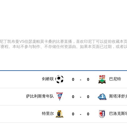
:55 印尼丁凯布曼VS伯瑟庞帕莫卡桑的比赛直播，喜欢印尼丁可以提前收
赛赛程。本站不参与制作、不存储任何资源由。如果本页面已过期，或者
剑桥联
巴尼特
0
-
0
萨比利斯青年队
斯塔泽舒
0
-
0
队
特里尔
巴洛克斯
0
-
0