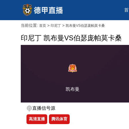
首
当前位置:
>
>
首页
印尼丁
凯布曼VS伯瑟庞帕莫卡桑
印尼丁 凯布曼VS伯瑟庞帕莫卡桑
凯布曼
直播信号源
高清直播
腾讯体育