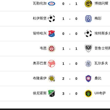
瓦勒伦加
博德闪耀
0
-
1
杜伊斯堡
梅彭
1
-
0
翁特哈兴
埃特斯多
0
-
0
韦恩
普鲁士明
1
-
1
奥芬巴查
瓦尔多夫
1
-
0
布隆索伊
桑比
2
-
0
侯尼霍斯
UII奇萨
3
-
0