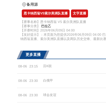
备用源
恩卡纳西翁VS索尔美洲队直播
文字直播
【赛事名称】恩卡纳西翁 VS 索尔美洲队直播
【赛事分类】
巴拉乙
【开赛时间】2026年06月09日 04:00
【友好提示】：本页面为您提供2026年06月09日 04
纳西翁直播、索尔美洲队直播以及两队历史交锋、最新比
更多直播
芬K联
08-06
23:15
白俄甲
08-06
23:30
球会友谊
08-06
23:30