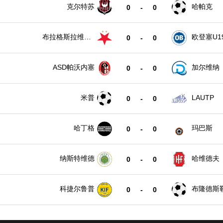
克尔特苏
哈帕克
0
-
0
布拉格斯拉维亚
欧登塞U1
0
-
0
U19
ASD帕沃内塞
加尔维纳
0
-
0
米普
LAUTP
0
-
0
哈丁格
玛巴斯
0
-
0
纳斯特维德
哈维德夫
0
-
0
科捷尔鲁普
布隆德斯
0
-
0