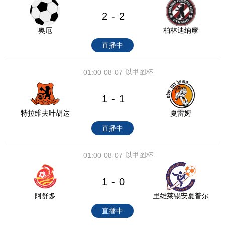
2
2
-
奥厄
柏林迪纳摩
直播中
以甲图杯
01:00
08-07
1
1
-
特拉维夫叶胡达
夏雷姆
直播中
以甲图杯
01:00
08-07
1
0
-
阿舒多
里雄莱锡安夏普尔
直播中