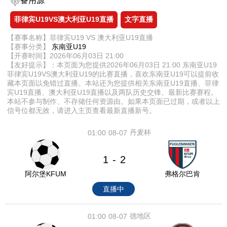
备用源
菲律宾U19VS澳大利亚U19直播
文字直播
【赛事名称】菲律宾U19 VS 澳大利亚U19直播
【赛事分类】
东南亚U19
【开赛时间】2026年06月03日 21:00
【友好提示】：本页面为您提供2026年06月03日 21:00 东南亚U19
菲律宾U19VS澳大利亚U19的比赛直播，喜欢东南亚U19可以提前收
藏本页面以免错过直播。本站还为您提供相关东南亚U19直播、菲律
宾U19直播、澳大利亚U19直播以及两队历史交锋、最新比赛赛程。
本站不参与制作、不存储任何资源由。如果本页面已过期，或者以上
信号位都无效，请进入主页查看最新直播新号。
丹麦杯
01:00
08-07
1
2
-
阿尔堡KFUM
弗格尔巴肯
直播中
德地区
01:00
08-07