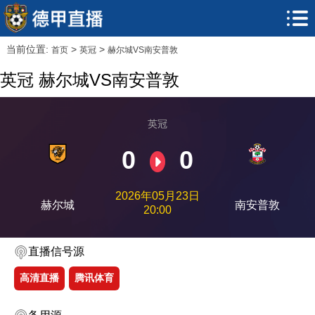
当前位置:
>
>
首页
英冠
赫尔城VS南安普敦
英冠 赫尔城VS南安普敦
英冠
0
0
2026年05月23日
赫尔城
南安普敦
20:00
直播信号源
高清直播
腾讯体育