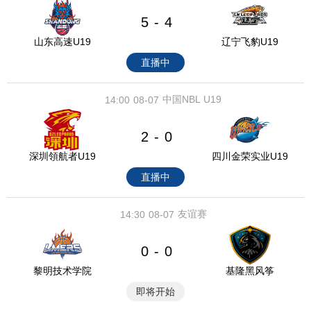
5
4
-
山东高速U19
辽宁飞豹U19
直播中
中国NBL U19
14:00
08-07
2
0
-
深圳領航者U19
四川金荣实业U19
直播中
友谊赛
14:30
08-07
0
0
-
黎明技术学院
基隆黑风筝
即将开始