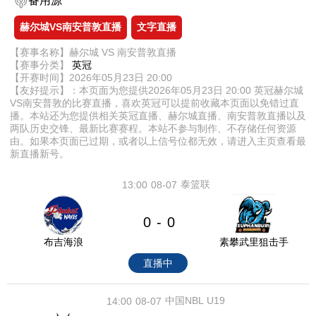
备用源
赫尔城VS南安普敦直播
文字直播
【赛事名称】赫尔城 VS 南安普敦直播
【赛事分类】
英冠
【开赛时间】2026年05月23日 20:00
【友好提示】：本页面为您提供2026年05月23日 20:00 英冠赫尔城
VS南安普敦的比赛直播，喜欢英冠可以提前收藏本页面以免错过直
播。本站还为您提供相关英冠直播、赫尔城直播、南安普敦直播以及
两队历史交锋、最新比赛赛程。本站不参与制作、不存储任何资源
由。如果本页面已过期，或者以上信号位都无效，请进入主页查看最
新直播新号。
泰篮联
13:00
08-07
0
0
-
布吉海浪
素攀武里狙击手
直播中
中国NBL U19
14:00
08-07