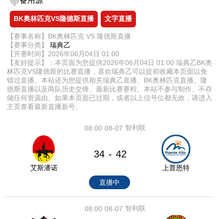
备用源
BK奥林匹克VS隆德斯直播
文字直播
【赛事名称】BK奥林匹克 VS 隆德斯直播
【赛事分类】
瑞典乙
【开赛时间】2026年06月04日 01:00
【友好提示】：本页面为您提供2026年06月04日 01:00 瑞典乙BK奥
林匹克VS隆德斯的比赛直播，喜欢瑞典乙可以提前收藏本页面以免
错过直播。本站还为您提供相关瑞典乙直播、BK奥林匹克直播、隆
德斯直播以及两队历史交锋、最新比赛赛程。本站不参与制作、不存
储任何资源由。如果本页面已过期，或者以上信号位都无效，请进入
主页查看最新直播新号。
智利联
08:00
08-07
34
42
-
艾斯潘诺
上普恩特
直播中
智利联
08:00
08-07