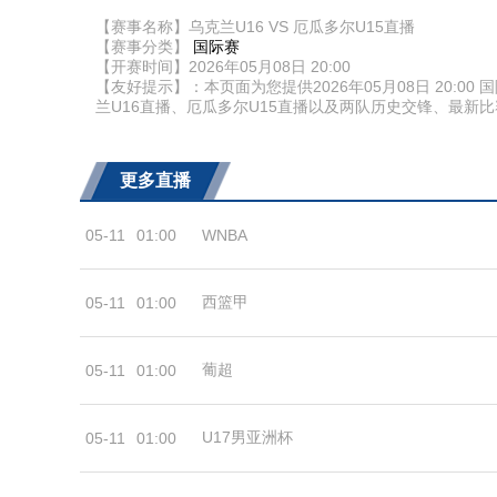
【赛事名称】乌克兰U16 VS 厄瓜多尔U15直播
【赛事分类】
国际赛
【开赛时间】2026年05月08日 20:00
【友好提示】：本页面为您提供2026年05月08日 20:
兰U16直播、厄瓜多尔U15直播以及两队历史交锋、最
更多直播
05-11
01:00
WNBA
西篮甲
05-11
01:00
葡超
05-11
01:00
U17男亚洲杯
05-11
01:00