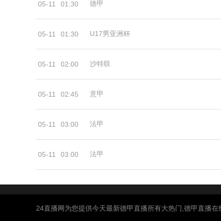
德甲
05-11
01:30
U17男亚洲杯
05-11
01:30
沙特联
05-11
02:00
意甲
05-11
02:45
法甲
05-11
03:00
法甲
05-11
03:00
24直播网为您提供今天最新德甲直播所有大热门,德甲直播在