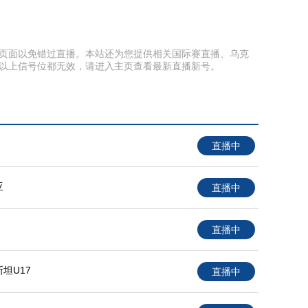
前收藏本页面以免错过直播。本站还为您提供相关国际赛直播、乌克
者以上信号位都无效，请进入主页查看最新直播新号。
直播中
亚
直播中
直播中
坦U17
直播中