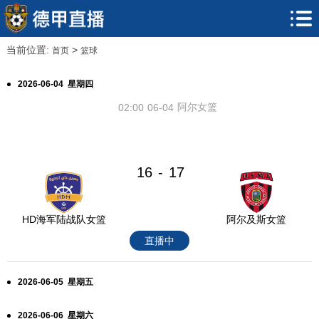
当前位置:
>
首页
篮球
2026-06-04 星期四
阿尔女篮
02:00
06-04
16
17
-
HD海军陆战队女篮
阿尔及斯女篮
直播中
2026-06-05 星期五
2026-06-06 星期六