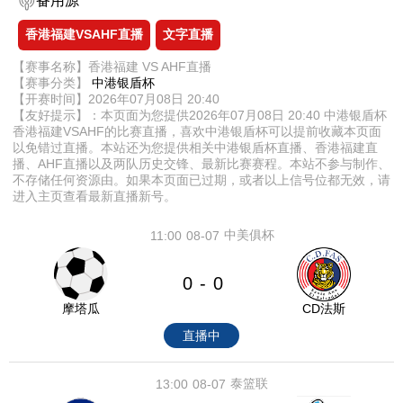
备用源
香港福建VSAHF直播
文字直播
【赛事名称】香港福建 VS AHF直播
【赛事分类】
中港银盾杯
【开赛时间】2026年07月08日 20:40
【友好提示】：本页面为您提供2026年07月08日 20:40 中港银盾杯
香港福建VSAHF的比赛直播，喜欢中港银盾杯可以提前收藏本页面
以免错过直播。本站还为您提供相关中港银盾杯直播、香港福建直
播、AHF直播以及两队历史交锋、最新比赛赛程。本站不参与制作、
不存储任何资源由。如果本页面已过期，或者以上信号位都无效，请
进入主页查看最新直播新号。
中美俱杯
11:00
08-07
0
0
-
摩塔瓜
CD法斯
直播中
泰篮联
13:00
08-07