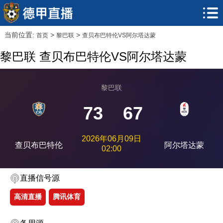
当前位置:
>
>
首页
黎巴联
查贝布巴特伦VS阿尔塔达蒙
黎巴联 查贝布巴特伦VS阿尔塔达蒙
黎巴联
73
67
2026年06月09日
查贝布巴特伦
阿尔塔达蒙
02:00
直播信号源
高清直播
腾讯体育