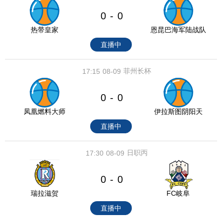
0
0
-
热带皇家
恩昆巴海军陆战队
直播中
菲州长杯
17:15
08-09
0
0
-
凤凰燃料大师
伊拉斯图阴阳天
直播中
日职丙
17:30
08-09
0
0
-
瑞拉滋贺
FC岐阜
直播中