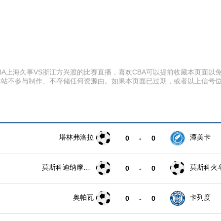
35 CBA上海久事VS浙江方兴渡的比赛直播，喜欢CBA可以提前收藏本页
本站不参与制作、不存储任何资源由。如果本页面已过期，或者以上信号
塔林弗洛拉
潭美卡
0
-
0
莫斯科迪纳摩青
莫斯科火
0
-
0
年队
年队
奥帕瓦
卡列度
0
-
0