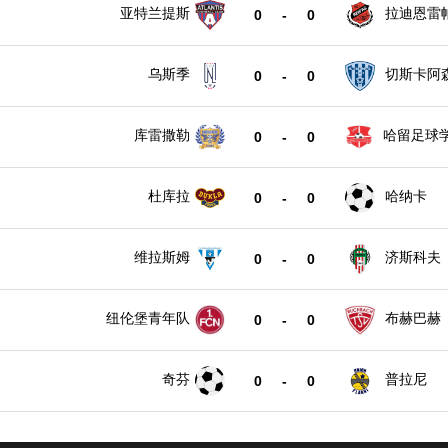
亚特兰提斯
拉迪恩雷
0
-
0
乌斯季
切斯卡阿
0
-
0
库雷撒勒
哈留足球
0
-
0
杜库拉
哈纳卡
0
-
0
维拉斯姆
济斯科夫
0
-
0
纽伦堡青年队
布赫巴赫
0
-
0
奇芬
普拉尼
0
-
0