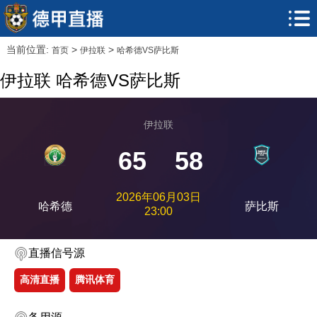
当前位置:
>
>
首页
伊拉联
哈希德VS萨比斯
伊拉联 哈希德VS萨比斯
伊拉联
65
58
2026年06月03日
哈希德
萨比斯
23:00
直播信号源
高清直播
腾讯体育