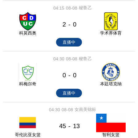
秘鲁乙
04:15
08-08
2
0
-
科莫西奥
学术界体育
直播中
秘鲁乙
04:30
08-08
0
0
-
科梅尔奇
本廷塔克纳
直播中
女南美锦标
04:30
08-08
45
13
-
哥伦比亚女篮
智利女篮