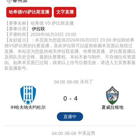
备用源
哈希德VS萨比斯直播
文字直播
【赛事名称】哈希德 VS 萨比斯直播
【赛事分类】
伊拉联
【开赛时间】2026年06月03日 23:00
【友好提示】：本页面为您提供2026年06月03日 23:00 伊拉联哈希
德VS萨比斯的比赛直播，喜欢伊拉联可以提前收藏本页面以免错过
直播。本站还为您提供相关伊拉联直播、哈希德直播、萨比斯直播以
及两队历史交锋、最新比赛赛程。本站不参与制作、不存储任何资源
由。如果本页面已过期，或者以上信号位都无效，请进入主页查看最
新直播新号。
冰岛丁
04:00
08-08
0
4
-
IH哈夫纳夫约杜尔
夏威拉格地
直播中
中美运男
04:00
08-08