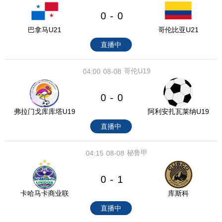
0
0
-
巴拿马U21
哥伦比亚U21
直播中
哥伦U19
04:00
08-08
0
0
-
弗拉门戈库库塔U19
阿利安扎瓦莱纳U19
直播中
秘鲁甲
04:15
08-08
0
1
-
卡哈马卡商业联
库斯科
直播中