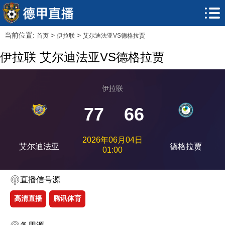
当前位置:
>
>
首页
伊拉联
艾尔迪法亚VS德格拉贾
伊拉联 艾尔迪法亚VS德格拉贾
伊拉联
77
66
2026年06月04日
艾尔迪法亚
德格拉贾
01:00
直播信号源
高清直播
腾讯体育