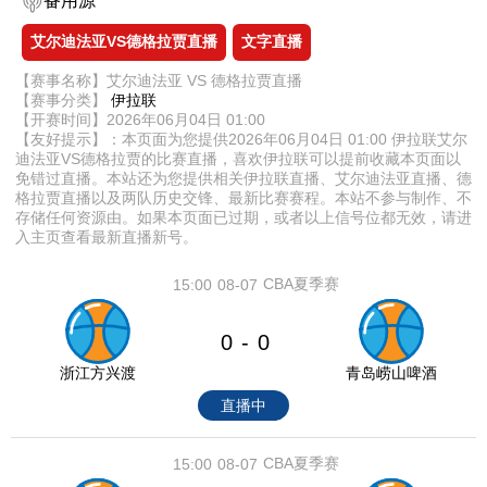
备用源
艾尔迪法亚VS德格拉贾直播
文字直播
【赛事名称】艾尔迪法亚 VS 德格拉贾直播
【赛事分类】
伊拉联
【开赛时间】2026年06月04日 01:00
【友好提示】：本页面为您提供2026年06月04日 01:00 伊拉联艾尔
迪法亚VS德格拉贾的比赛直播，喜欢伊拉联可以提前收藏本页面以
免错过直播。本站还为您提供相关伊拉联直播、艾尔迪法亚直播、德
格拉贾直播以及两队历史交锋、最新比赛赛程。本站不参与制作、不
存储任何资源由。如果本页面已过期，或者以上信号位都无效，请进
入主页查看最新直播新号。
CBA夏季赛
15:00
08-07
0
0
-
浙江方兴渡
青岛崂山啤酒
直播中
CBA夏季赛
15:00
08-07