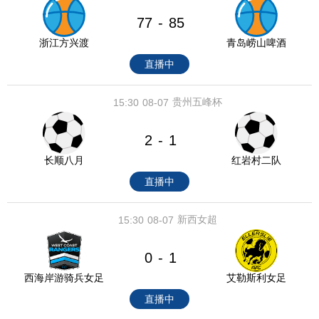
77
85
-
浙江方兴渡
青岛崂山啤酒
直播中
贵州五峰杯
15:30
08-07
2
1
-
长顺八月
红岩村二队
直播中
新西女超
15:30
08-07
0
1
-
西海岸游骑兵女足
艾勒斯利女足
直播中