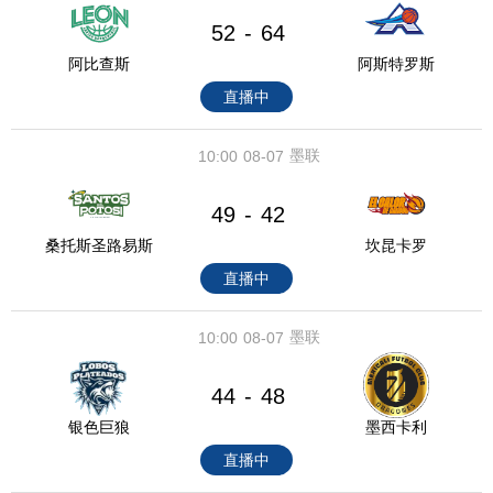
52
64
-
阿比查斯
阿斯特罗斯
直播中
墨联
10:00
08-07
49
42
-
桑托斯圣路易斯
坎昆卡罗
直播中
墨联
10:00
08-07
44
48
-
银色巨狼
墨西卡利
直播中