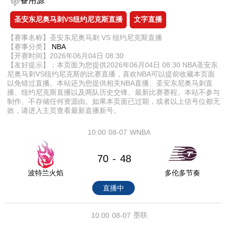
备用源
圣安东尼奥马刺VS纽约尼克斯直播
文字直播
【赛事名称】圣安东尼奥马刺 VS 纽约尼克斯直播
【赛事分类】
NBA
【开赛时间】2026年06月04日 08:30
【友好提示】：本页面为您提供2026年06月04日 08:30 NBA圣安东
尼奥马刺VS纽约尼克斯的比赛直播，喜欢NBA可以提前收藏本页面
以免错过直播。本站还为您提供相关NBA直播、圣安东尼奥马刺直
播、纽约尼克斯直播以及两队历史交锋、最新比赛赛程。本站不参与
制作、不存储任何资源由。如果本页面已过期，或者以上信号位都无
效，请进入主页查看最新直播新号。
10:00
08-07
WNBA
70
48
-
波特兰火焰
多伦多节奏
直播中
墨联
10:00
08-07