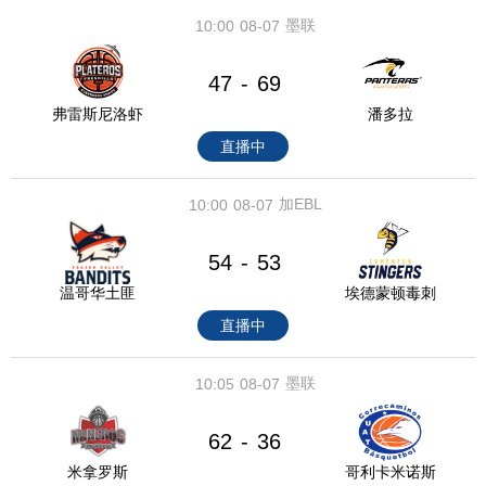
墨联
10:00
08-07
47
69
-
弗雷斯尼洛虾
潘多拉
直播中
加EBL
10:00
08-07
54
53
-
温哥华土匪
埃德蒙顿毒刺
直播中
墨联
10:05
08-07
62
36
-
米拿罗斯
哥利卡米诺斯