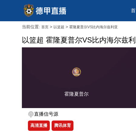
首
当前位置:
>
>
首页
以篮超
霍隆夏普尔VS比内海尔兹利亚
以篮超 霍隆夏普尔VS比内海尔兹
霍隆夏普尔
直播信号源
高清直播
腾讯体育