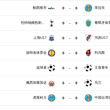
帕西格市
库拉坎
0
-
0
托特纳姆热刺U1
葡萄牙体育
0
-
0
7
上海U17
河床U17
0
-
0
波特洛体育会
列乌斯
0
-
0
追球者
王母青年
0
-
0
佩西加雅加达
马兰
0
-
0
虎尾科大
中国台湾
0
-
0
学