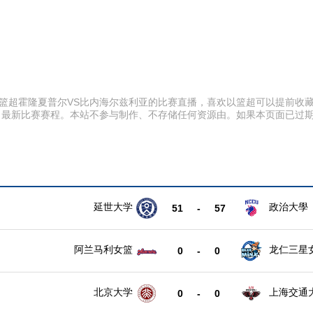
:30 以篮超霍隆夏普尔VS比内海尔兹利亚的比赛直播，喜欢以篮超可以提
、最新比赛赛程。本站不参与制作、不存储任何资源由。如果本页面已过
延世大学
政治大學
51
-
57
阿兰马利女篮
龙仁三星
0
-
0
北京大学
上海交通
0
-
0