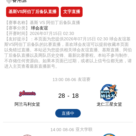
备用源
基斯VS阿伯丁后备队直播
文字直播
【赛事名称】基斯 VS 阿伯丁后备队直播
【赛事分类】
球会友谊
【开赛时间】2026年07月15日 02:30
【友好提示】：本页面为您提供2026年07月15日 02:30 球会友谊基
斯VS阿伯丁后备队的比赛直播，喜欢球会友谊可以提前收藏本页面
以免错过直播。本站还为您提供相关球会友谊直播、基斯直播、阿伯
丁后备队直播以及两队历史交锋、最新比赛赛程。本站不参与制作、
不存储任何资源由。如果本页面已过期，或者以上信号位都无效，请
进入主页查看最新直播新号。
友谊赛
13:00
08-06
28
18
-
阿兰马利女篮
龙仁三星女篮
直播中
亚大学联
14:00
08-06