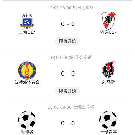
明日之星杯
16:00
08-06
0
0
-
上海U17
河床U17
即将开始
球会友谊
16:00
08-06
0
0
-
波特洛体育会
列乌斯
即将开始
贵州五峰杯
16:00
08-06
0
0
-
追球者
王母青年