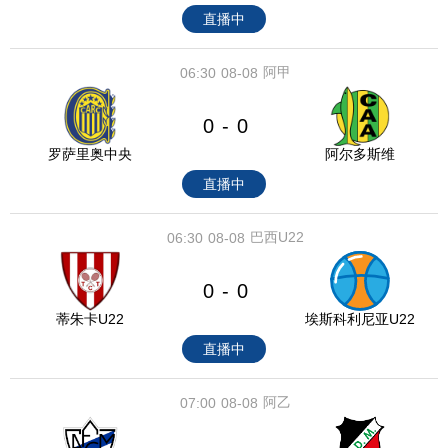
直播中
阿甲
06:30
08-08
0
0
-
罗萨里奥中央
阿尔多斯维
直播中
巴西U22
06:30
08-08
0
0
-
蒂朱卡U22
埃斯科利尼亚U22
直播中
阿乙
07:00
08-08