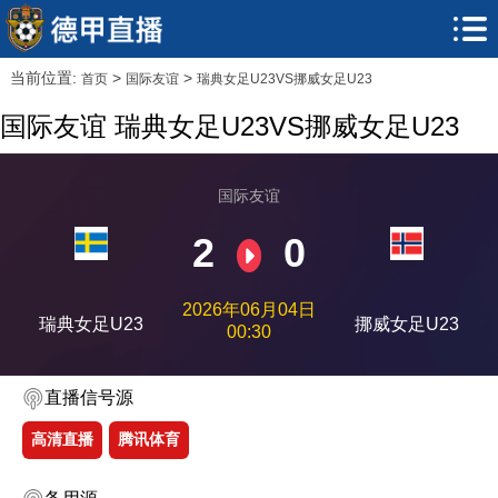
当前位置:
>
>
首页
国际友谊
瑞典女足U23VS挪威女足U23
国际友谊 瑞典女足U23VS挪威女足U23
国际友谊
2
0
2026年06月04日
瑞典女足U23
挪威女足U23
00:30
直播信号源
高清直播
腾讯体育