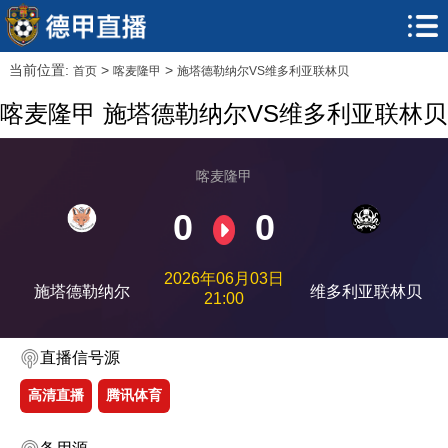
当前位置:
>
>
首页
喀麦隆甲
施塔德勒纳尔VS维多利亚联林贝
喀麦隆甲 施塔德勒纳尔VS维多利亚联林贝
喀麦隆甲
0
0
2026年06月03日
施塔德勒纳尔
维多利亚联林贝
21:00
直播信号源
高清直播
腾讯体育