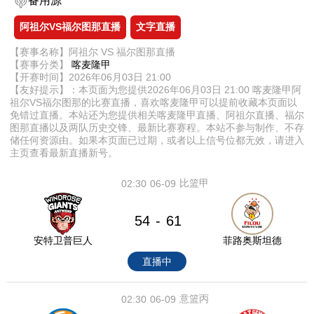
备用源
阿祖尔VS福尔图那直播
文字直播
【赛事名称】阿祖尔 VS 福尔图那直播
【赛事分类】
喀麦隆甲
【开赛时间】2026年06月03日 21:00
【友好提示】：本页面为您提供2026年06月03日 21:00 喀麦隆甲阿
祖尔VS福尔图那的比赛直播，喜欢喀麦隆甲可以提前收藏本页面以
免错过直播。本站还为您提供相关喀麦隆甲直播、阿祖尔直播、福尔
图那直播以及两队历史交锋、最新比赛赛程。本站不参与制作、不存
储任何资源由。如果本页面已过期，或者以上信号位都无效，请进入
主页查看最新直播新号。
比篮甲
02:30
06-09
54
61
-
安特卫普巨人
菲路奥斯坦德
直播中
意篮丙
02:30
06-09