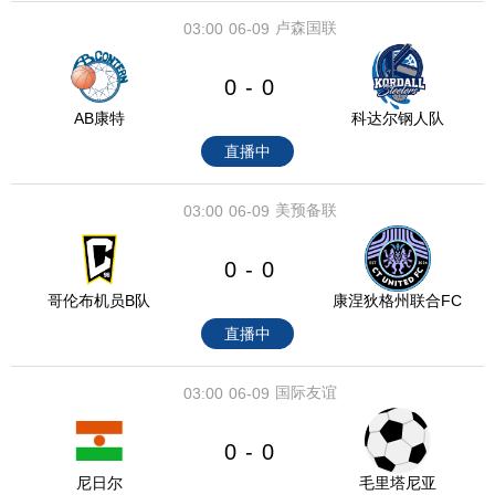
卢森国联
03:00
06-09
0
0
-
AB康特
科达尔钢人队
直播中
美预备联
03:00
06-09
0
0
-
哥伦布机员B队
康涅狄格州联合FC
直播中
国际友谊
03:00
06-09
0
0
-
尼日尔
毛里塔尼亚