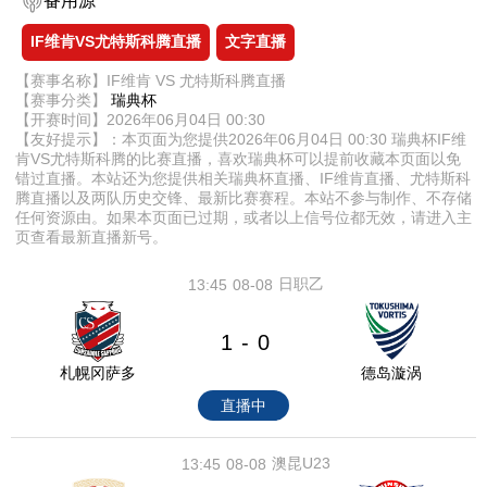
备用源
IF维肯VS尤特斯科腾直播
文字直播
【赛事名称】IF维肯 VS 尤特斯科腾直播
【赛事分类】
瑞典杯
【开赛时间】2026年06月04日 00:30
【友好提示】：本页面为您提供2026年06月04日 00:30 瑞典杯IF维
肯VS尤特斯科腾的比赛直播，喜欢瑞典杯可以提前收藏本页面以免
错过直播。本站还为您提供相关瑞典杯直播、IF维肯直播、尤特斯科
腾直播以及两队历史交锋、最新比赛赛程。本站不参与制作、不存储
任何资源由。如果本页面已过期，或者以上信号位都无效，请进入主
页查看最新直播新号。
日职乙
13:45
08-08
1
0
-
札幌冈萨多
德岛漩涡
直播中
澳昆U23
13:45
08-08